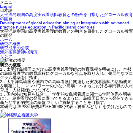
メニュー
English
日本語
太平洋島嶼国の高度実践看護師教育との融合を目指したグローカル教育
の開発
Development of glocal education aiming at integration with advanced
practice nurse education in Pacific island countries
太平洋島嶼国の高度実践看護師教育との融合を目指したグローカル教育
の開発
ホーム
研究の概要
研究成果の公表
海外招聘講師の講演
リンク
研究の概要
1．太平洋島嶼国における高度実践看護師の教育課程を明確にし、本邦
の島嶼看護学の教育課程にグローカルな視点を取り入れ、発展的なプロ
グラム構築を目指す。
2．太平洋島嶼国や国内での島嶼看護に関連した実践看護師の活動成果
を明確にし、マンパワーーの少ない島嶼・へき地における専門職の人材
育成・人材確保につなげる。
3．国内外の知見を統合し、学術的な島嶼看護に関する学問体系を明確
にし、島嶼看護の発展に寄与できるように、島嶼国日本から発信できる
新たな学術的交流の基盤づくりに貢献することを目指す。
本研究はJSPS科研費JP16H09968(代表：神里みどり）を受けたもので
す。